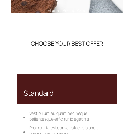
Home
Pricing Plans
/
CHOOSE YOUR BEST OFFER
Standard
Vestibulum eu quam nec neque
pellentesque efficitur id eget nisl.
Proin porta est convallis lacus blandit
pretium sed non enim.