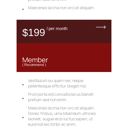
Maecenas lacinia non orci at aliquam.
/ per month
$199
Member
( Recommend )
Vestibulum eu quam nec neque
pellentesque efficitur id eget nisl.
Proin porta est convallis lacus blandit
pretium sed non enim.
Maecenas lacinia non orci at aliquam.
Donec finibus, urna bibendum ultricies
laoreet, augue eros luctus sapien, ut
euismod leo tortor ac enim.