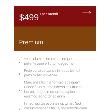
/ per month
$499
Premium
Vestibulum eu quam nec neque
pellentesque efficitur id eget nisl.
Proin porta est convallis lacus blandit
pretium sed non enim.
Maecenas lacinia non orci at aliquam.
Donec finibus, urna bibendum ultricies
laoreet, augue eros luctus sapien, ut
euismod leo tortor ac enim.
In hac habitasse platea dictumst. Sed
cursus venenatis tellus, non lobortis diam