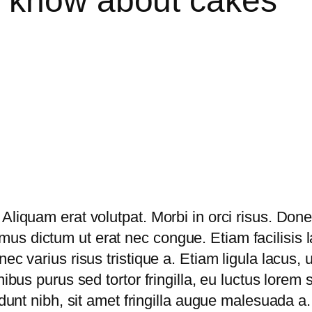
d know about cakes
liquam erat volutpat. Morbi in orci risus. Donec
s dictum ut erat nec congue. Etiam facilisis l
 varius risus tristique a. Etiam ligula lacus, ult
nibus purus sed tortor fringilla, eu luctus lore
cidunt nibh, sit amet fringilla augue malesuada a