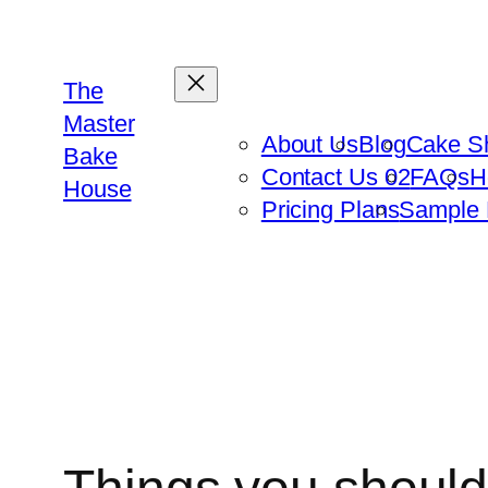
The
Master
About Us
Blog
Cake S
Bake
Contact Us 02
FAQs
H
House
Pricing Plans
Sample