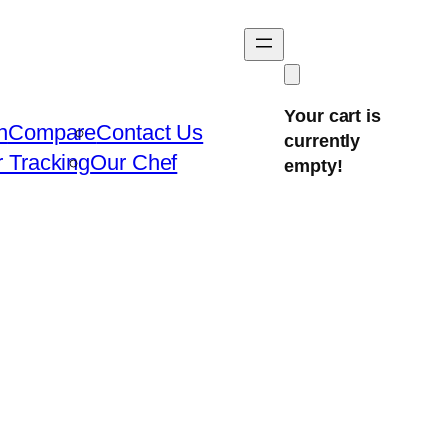
Your cart is
n
Compare
Contact Us
currently
 Tracking
Our Chef
empty!