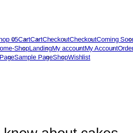
hop 05
Cart
Cart
Checkout
Checkout
Coming Soo
ome-Shop
Landing
My account
My Account
Order
 Page
Sample Page
Shop
Wishlist