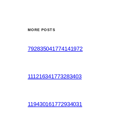
MORE POSTS
792835041774141972
111216341773283403
119430161772934031