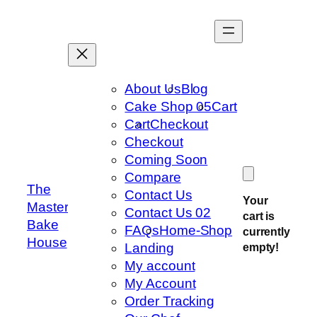
Skip
to
content
About Us
Blog
Cake Shop 05
Cart
Cart
Checkout
Checkout
Coming Soon
Compare
The
Contact Us
Your
Master
Contact Us 02
cart is
Bake
FAQs
Home-Shop
currently
House
Landing
empty!
My account
My Account
Order Tracking